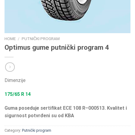
HOME
/
PUTNIČKI PROGRAM
Optimus gume putnički program 4
Dimenzije
175/65 R 14
Guma poseduje sertifikat ECE 108 R–000513. Kvalitet i
sigurnost potvrđeni su od KBA
Category:
Putnički program