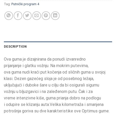
Tag:
Putnički program 4
DESCRIPTION
Ova guma je dizajnirana
da ponudi
izvanredno
prijanjanje
i
glatku vožnju
.
Na
mokrim putevima
,
ova
guma
nudi
kraći
put kočenja
od sličnih
guma
u svojoj
klasi
.
Dezen gazećeg sloja
je
od posebnog
ležaja
,
uključujući i
duboke
šare
u cilju da bi
osigurali
sigurnu
vožnju
u
bljuzgavici
i
na
zaleđenom putu
.
Čak i za
vreme
intenzivne
kiše
,
guma
prianja
dobro
na podlogu
i
odupire
se klizanju auta
.Velika
kilometraža
i
smanjena
potrošnja
goriva
su dve
karakteristike
ove Optimus gume.