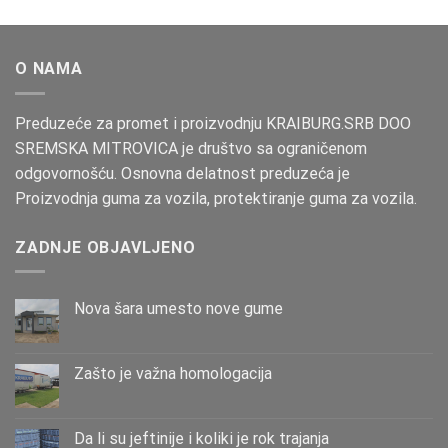
O NAMA
Preduzeće za promet i proizvodnju KRAIBURG.SRB DOO
SREMSKA MITROVICA je društvo sa ograničenom
odgovornošću. Osnovna delatnost preduzeća je
Proizvodnja guma za vozila, protektiranje guma za vozila.
ZADNJE OBJAVLJENO
Nova šara umesto nove gume
Zašto је važna homologacija
Da li su jeftinije i koliki je rok trajanja