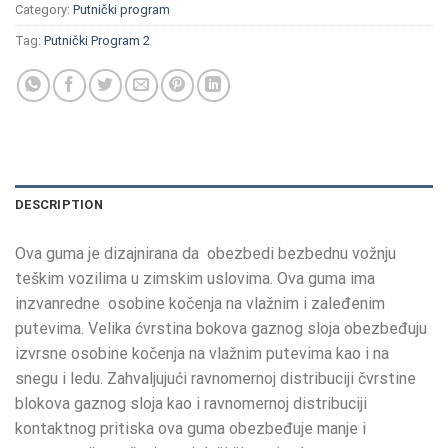
Category:
Putnički program
Tag:
Putnički Program 2
DESCRIPTION
Ova guma je dizajnirana
da obezbedi
bezbednu vožnju
teškim vozilima u zimskim uslovima. Ova guma ima
inzvanredne osobine kočenja na vlažnim i zaleđenim
putevima. Velika ćvrstina bokova gaznog sloja obezbeđuju
izvrsne osobine kočenja na vlažnim putevima kao i na
snegu i ledu. Zahvaljujući ravnomernoj distribuciji čvrstine
blokova gaznog sloja kao i ravnomernoj distribuciji
kontaktnog pritiska ova guma obezbeđuje manje i