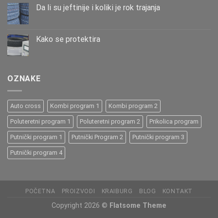
Da li su jeftinije i koliki je rok trajanja
Kako se protektira
OZNAKE
Auto cross
Kombi program 1
Kombi program 2
Poluteretni program 1
Poluteretni program 2
Prikolica program
Putnički program 1
Putnički Program 2
Putnički program 3
Putnički program 4
POČETNA
PROIZVODI
KRAIBURG
BLOG
KONTAKT
Copyright 2026 ©
Flatsome Theme