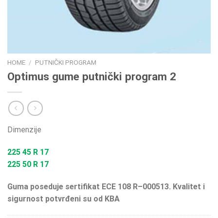
HOME
/
PUTNIČKI PROGRAM
Optimus gume putnički program 2
Dimenzije
225 45 R 17
225 50 R 17
Guma poseduje sertifikat ECE 108 R–000513. Kvalitet i
sigurnost potvrđeni su od KBA