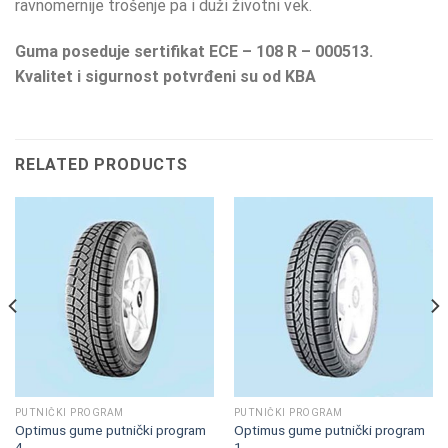
ravnomernije trošenje pa i duži životni vek.
Guma poseduje sertifikat ECE – 108 R – 000513.
Kvalitet i sigurnost potvrđeni su od KBA
RELATED PRODUCTS
PUTNIČKI PROGRAM
PUTNIČKI PROGRAM
Optimus gume putnički program
Optimus gume putnički program
4
1