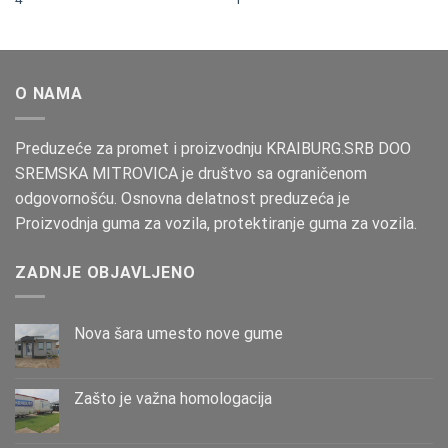
O NAMA
Preduzeće za promet i proizvodnju KRAIBURG.SRB DOO
SREMSKA MITROVICA je društvo sa ograničenom
odgovornošću. Osnovna delatnost preduzeća je
Proizvodnja guma za vozila, protektiranje guma za vozila.
ZADNJE OBJAVLJENO
Nova šara umesto nove gume
Zašto је važna homologacija