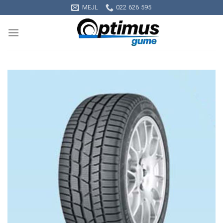
Skip
MEJL
022 626 595
to
content