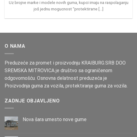
Uz brojne marke i modele novih guma, kupci imaju na raspolaganju
još jednu mogucnost “protektiгапе [...]
O NAMA
Preduzeće za promet i proizvodnju KRAIBURG.SRB DOO
SREMSKA MITROVICA je društvo sa ograničenom
odgovornošću. Osnovna delatnost preduzeća je
Proizvodnja guma za vozila, protektiranje guma za vozila.
ZADNJE OBJAVLJENO
Nova šara umesto nove gume