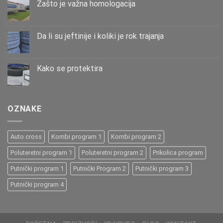
Zašto је važna homologacija
Da li su jeftinije i koliki je rok trajanja
Kako se protektira
OZNAKE
Auto cross
Kombi program 1
Kombi program 2
Poluteretni program 1
Poluteretni program 2
Prikolica program
Putnički program 1
Putnički Program 2
Putnički program 3
Putnički program 4