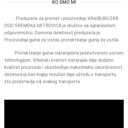
KO SMO MI
Preduzeće za promet i proizvodnju KRAIBURG.SRB
DOO SREMSKA MITROVICA je društvo sa ograničenom
odgovornošću. Osnovna delatnost preduzeća je
Proizvodnja guma za vozila, protektiranje guma za vozila.
Protektiranje gume materijalima jedinstvenom sistem
tehnologijom. Vrhunski kvalitet materijala daje dodatni
kvalitet proizvodu i obezbeđuje maksimalnu iskorišćenost
dezena koji kao krajnji rezultat daje uštedu u transportu,
što predstavlja cilj svakog transporta.