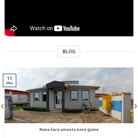
BLOG
11
May
Nova šara umesto nove gume