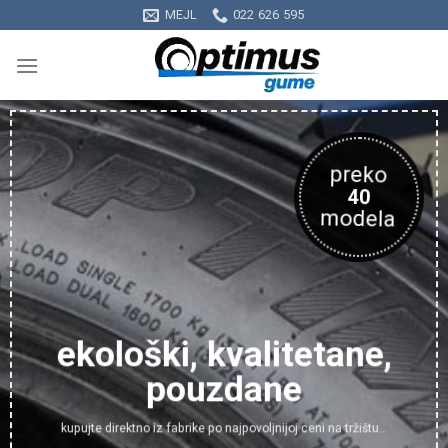
Skip
MEJL
022 626 595
to
content
preko
40
modela
ekološki, kvalitetane,
pouzdane
kupujte direktno iz fabrike po najpovoljnijoj ceni na tržištu…