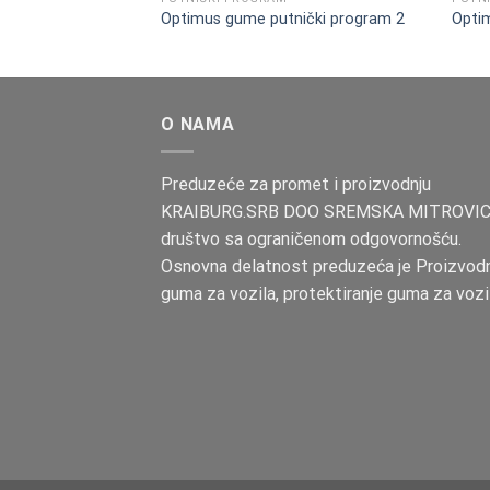
Optimus gume putnički program 2
Opti
O NAMA
Preduzeće za promet i proizvodnju
KRAIBURG.SRB DOO SREMSKA MITROVIC
društvo sa ograničenom odgovornošću.
Osnovna delatnost preduzeća je Proizvodn
guma za vozila, protektiranje guma za voz