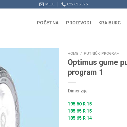
MEJL
022 626 595
POČETNA
PROIZVODI
KRAIBURG
HOME
/
PUTNIČKI PROGRAM
Optimus gume pu
program 1
Dimenzije
195 60 R 15
185 65 R 15
185 65 R 14