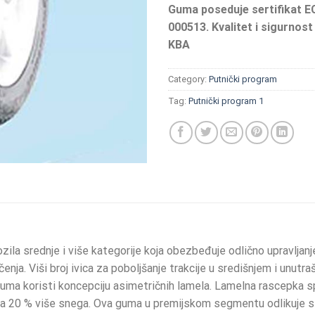
Guma poseduje sertifikat E
000513. Kvalitet i sigurnost
KBA
Category:
Putnički program
Tag:
Putnički program 1
la srednje i više kategorije koja obezbeđuje odlično upravljan
enja. Viši broj ivica za poboljšanje trakcije u središnjem i unu
ma koristi koncepciju asimetričnih lamela. Lamelna rascepka s
za 20 % više snega. Ova guma u premijskom segmentu odlikuje s