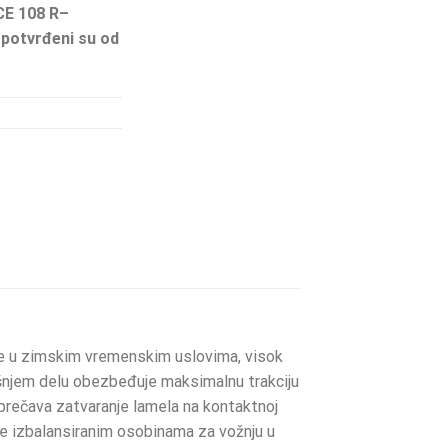
CE 108 R–
 potvrđeni su od
je u zimskim vremenskim uslovima, visok
trašnjem delu obezbeđuje maksimalnu trakciju
prečava zatvaranje lamela na kontaktnoj
e izbalansiranim osobinama za vožnju u