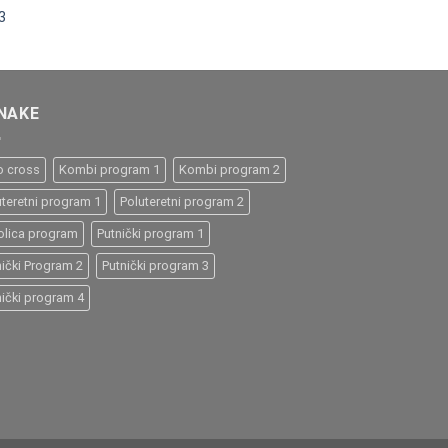
3
NAKE
o cross
Kombi program 1
Kombi program 2
uteretni program 1
Poluteretni program 2
kolica program
Putnički program 1
nički Program 2
Putnički program 3
nički program 4