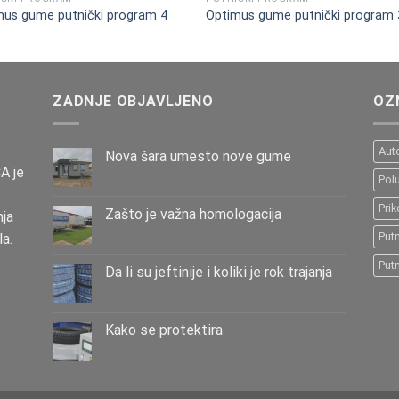
mus gume putnički program 4
Optimus gume putnički program 
ZADNJE OBJAVLJENO
OZ
Aut
Nova šara umesto nove gume
A je
Pol
Pri
Zašto је važna homologacija
ja
Put
ila.
Put
Da li su jeftinije i koliki je rok trajanja
Kako se protektira