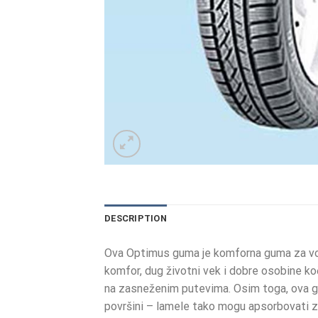
DESCRIPTION
Ova Optimus guma je komforna guma za vozi
komfor, dug životni vek i dobre osobine koč
na zasneženim putevima. Osim toga, ova gu
površini – lamele tako mogu apsorbovati 