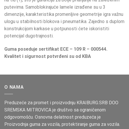
putevima. Samoblokirajuće lamele izrađene su u 3
dimenzije, karakteristika promenljive geometrije igra važnu
ulogu u stabilnosti blokova i pneumatika. Zajedno s duplom
konstrukcijom karkase u potpunosti ćete iskoristiti
potencijal dugotrajnosti.
Guma poseduje sertifikat ECE – 109 R – 000544.
Kvalitet i sigurnost potvrđeni su od KBA
O NAMA
Preduzeće za promet i proizvodnju KRAIBURG.SRB DOO
SREMSKA MITROVICA je društvo sa ograničenom
odgovornošću. Osnovna delatnost preduzeća je
Proizvodnja guma za vozila, protektiranje guma za vozila.