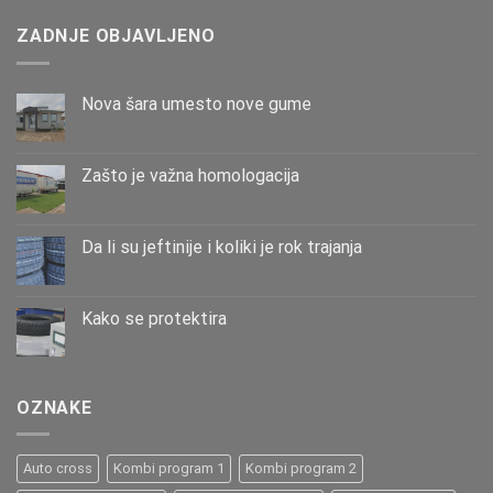
ZADNJE OBJAVLJENO
Nova šara umesto nove gume
Zašto је važna homologacija
Da li su jeftinije i koliki je rok trajanja
Kako se protektira
OZNAKE
Auto cross
Kombi program 1
Kombi program 2