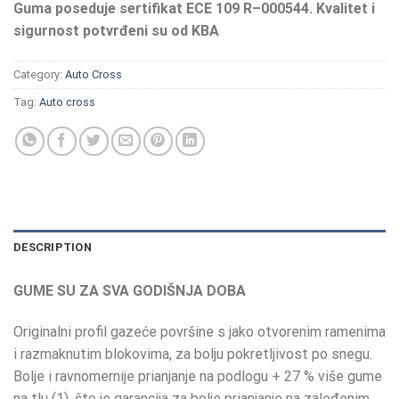
Guma poseduje sertifikat ECE 109 R–000544. Kvalitet i
sigurnost potvrđeni su od KBA
Category:
Auto Cross
Tag:
Auto cross
DESCRIPTION
GUME SU ZA SVA GODIŠNJA DOBA
Originalni profil gazeće površine s jako otvorenim ramenima
i razmaknutim blokovima, za bolju pokretljivost po snegu.
Bolje i ravnomernije prianjanje na podlogu + 27 % više gume
na tlu (1), što je garancija za bolje prianjanje na zaleđenim